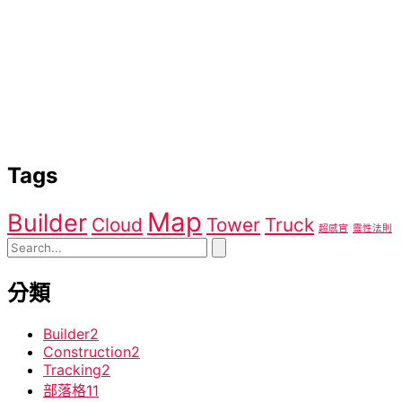
Tags
Map
Builder
Cloud
Tower
Truck
超感官
靈性法則
分類
Builder
2
Construction
2
Tracking
2
部落格
11