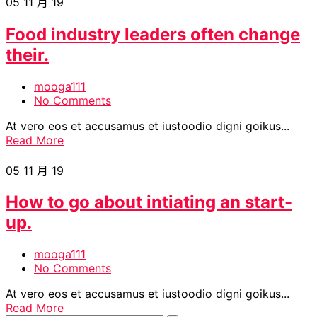
05
11 月 19
Food industry leaders often change
their.
mooga111
No Comments
At vero eos et accusamus et iustoodio digni goikus...
Read More
05
11 月 19
How to go about intiating an start-
up.
mooga111
No Comments
At vero eos et accusamus et iustoodio digni goikus...
Read More