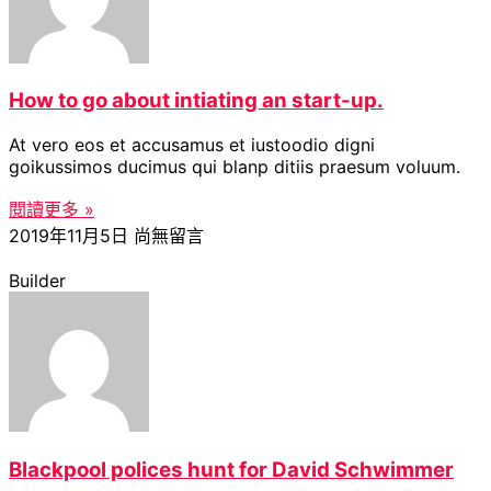
How to go about intiating an start-up.
At vero eos et accusamus et iustoodio digni
goikussimos ducimus qui blanp ditiis praesum voluum.
閱讀更多 »
2019年11月5日
尚無留言
Builder
Blackpool polices hunt for David Schwimmer